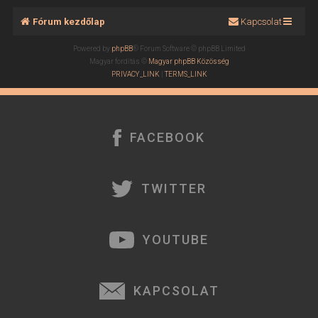
Fórum kezdőlap
Kapcsolat
Powered by
phpBB
® Forum Software © phpBB Limited
Magyar fordítás ©
Magyar phpBB Közösség
PRIVACY_LINK
|
TERMS_LINK
FACEBOOK
TWITTER
YOUTUBE
KAPCSOLAT