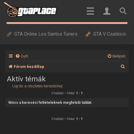
GTA Online Los Santos Tuners
GTA V Csalások
GyIK
Belépés
K
Fórum kezdőlap
e
Aktív témák
r
Ugrás a részletes kereséshez
e
0 találat • Oldal:
1
/
1
s
Nincs a keresési feltételeknek megfelelő találat.
é
s
0 találat • Oldal:
1
/
1