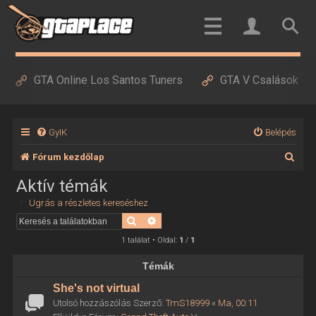
GTA Online Los Santos Tuners
GTA V Csalások
GyIK
Belépés
K
Fórum kezdőlap
e
Aktív témák
r
Ugrás a részletes kereséshez
e
Keresés
Részletes keresés
s
1 találat • Oldal:
1
/
1
é
Témák
s
She's not virtual
Utolsó hozzászólás Szerző:
TmS18999
«
Ma, 00:11