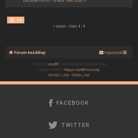
Elküldve Fórum:
Grand Theft Auto V
1 találat • Oldal:
1
/
1
Fórum kezdőlap
Kapcsolat
Powered by
phpBB
® Forum Software © phpBB Limited
Magyar fordítás ©
Magyar phpBB Közösség
PRIVACY_LINK
|
TERMS_LINK
FACEBOOK
TWITTER