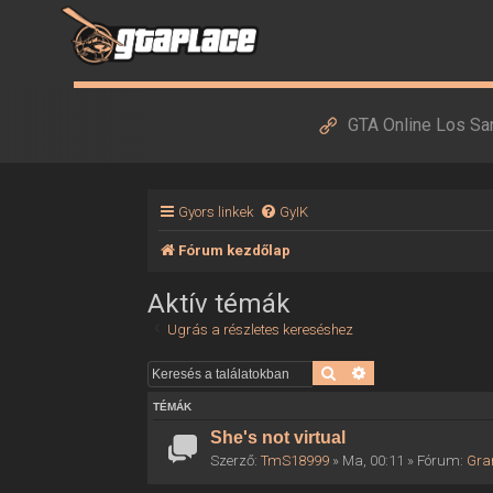
GTA Online Los Sa
Gyors linkek
GyIK
Fórum kezdőlap
Aktív témák
Ugrás a részletes kereséshez
Keresés
Részletes keresés
TÉMÁK
She's not virtual
Szerző:
TmS18999
» Ma, 00:11 » Fórum:
Gra