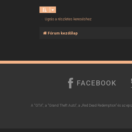
Ugrás a részletes kereséshez
Fórum kezdőlap
FACEBOOK
A "GTA", a "Grand Theft Auto", a „Red Dead Redemption” és az epiz