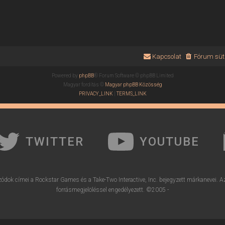
Kapcsolat
Fórum süti
Powered by
phpBB
® Forum Software © phpBB Limited
Magyar fordítás ©
Magyar phpBB Közösség
PRIVACY_LINK
|
TERMS_LINK
TWITTER
YOUTUBE
ódok címei a Rockstar Games és a Take-Two Interactive, Inc. bejegyzett márkanevei. A
forrásmegjelöléssel engedélyezett. ©2005 -