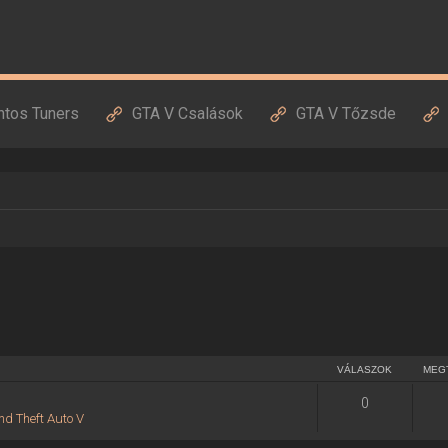
ntos Tuners
GTA V Csalások
GTA V Tőzsde
VÁLASZOK
MEG
0
nd Theft Auto V