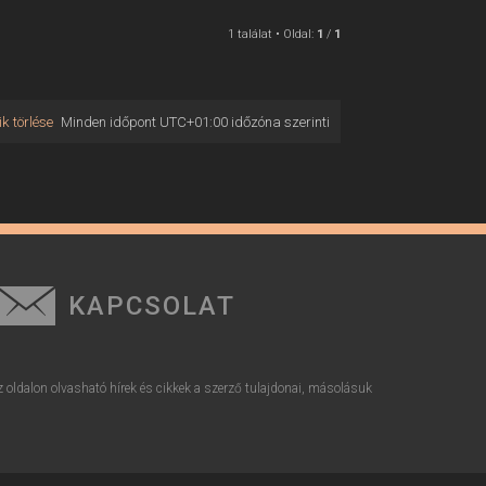
1 találat • Oldal:
1
/
1
k törlése
Minden időpont
UTC+01:00
időzóna szerinti
KAPCSOLAT
z oldalon olvasható hírek és cikkek a szerző tulajdonai, másolásuk