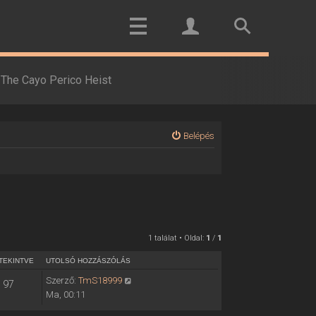
The Cayo Perico Heist
Belépés
1 találat • Oldal:
1
/
1
TEKINTVE
UTOLSÓ HOZZÁSZÓLÁS
Szerző:
TmS18999
97
Ma, 00:11