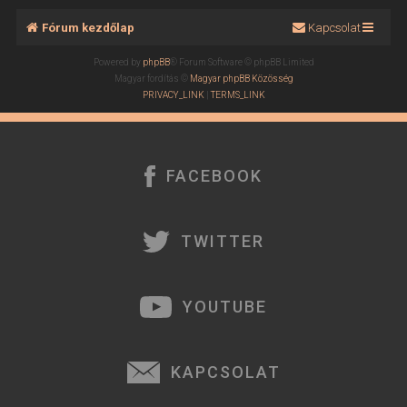
Fórum kezdőlap
Kapcsolat
Powered by
phpBB
® Forum Software © phpBB Limited
Magyar fordítás ©
Magyar phpBB Közösség
PRIVACY_LINK
|
TERMS_LINK
FACEBOOK
TWITTER
YOUTUBE
KAPCSOLAT