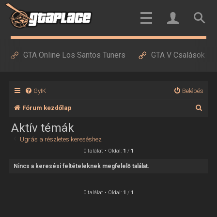
GTA Online Los Santos Tuners
GTA V Csalások
GyIK
Belépés
K
Fórum kezdőlap
e
Aktív témák
r
Ugrás a részletes kereséshez
e
0 találat • Oldal:
1
/
1
s
Nincs a keresési feltételeknek megfelelő találat.
é
s
0 találat • Oldal:
1
/
1