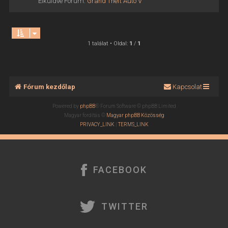
Elküldve Fórum:
Grand Theft Auto V
1 találat • Oldal:
1
/
1
Fórum kezdőlap
Kapcsolat
Powered by
phpBB
® Forum Software © phpBB Limited
Magyar fordítás ©
Magyar phpBB Közösség
PRIVACY_LINK
|
TERMS_LINK
FACEBOOK
TWITTER