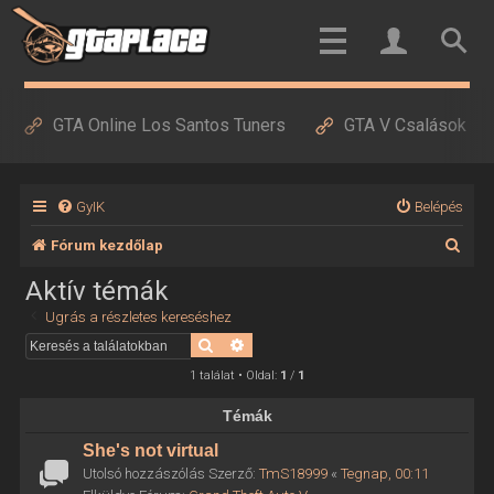
GTA Online Los Santos Tuners
GTA V Csalások
GyIK
Belépés
K
Fórum kezdőlap
e
Aktív témák
r
Ugrás a részletes kereséshez
e
Keresés
Részletes keresés
s
1 találat • Oldal:
1
/
1
é
Témák
s
She's not virtual
Utolsó hozzászólás Szerző:
TmS18999
«
Tegnap, 00:11