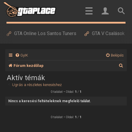
GTA Online Los Santos Tuners
GTA V Csalások
GyIK
Belépés
K
Fórum kezdőlap
e
Aktív témák
r
Ugrás a részletes kereséshez
e
0 találat • Oldal:
1
/
1
s
Nincs a keresési feltételeknek megfelelő találat.
é
s
0 találat • Oldal:
1
/
1