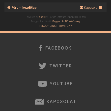
Fórum kezdőlap
Kapcsolat
Powered by
phpBB
® Forum Software © phpBB Limited
Magyar fordítás ©
Magyar phpBB Közösség
PRIVACY_LINK
|
TERMS_LINK
FACEBOOK
TWITTER
YOUTUBE
KAPCSOLAT