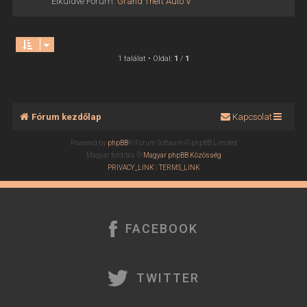
Elküldve Fórum:
Grand Theft Auto V
1 találat • Oldal:
1
/
1
Fórum kezdőlap
Kapcsolat
Powered by
phpBB
® Forum Software © phpBB Limited
Magyar fordítás ©
Magyar phpBB Közösség
PRIVACY_LINK
|
TERMS_LINK
FACEBOOK
TWITTER