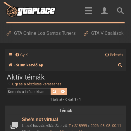
GTA Online Los Santos Tuners
GTA V Csalások
GyIK
Belépés
K
Fórum kezdőlap
e
Aktív témák
r
Ugrás a részletes kereséshez
e
Keresés
Részletes keresés
s
1 találat • Oldal:
1
/
1
é
Témák
s
She's not virtual
Utolsó hozzászólás Szerző:
TmS18999
«
2026. 08. 08. 00:11