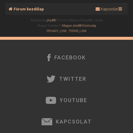
Fórum kezdőlap
Kapcsolat
Powered by
phpBB
® Forum Software © phpBB Limited
Magyar fordítás ©
Magyar phpBB Közösség
PRIVACY_LINK
|
TERMS_LINK
FACEBOOK
TWITTER
YOUTUBE
KAPCSOLAT