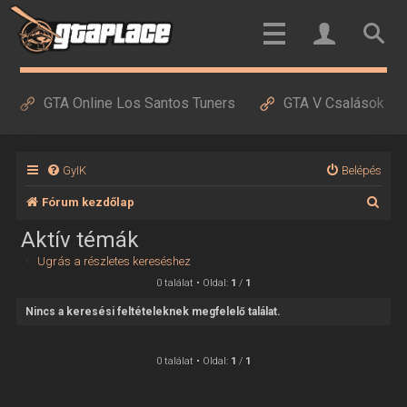
GTA Online Los Santos Tuners
GTA V Csalások
GyIK
Belépés
K
Fórum kezdőlap
e
Aktív témák
r
Ugrás a részletes kereséshez
e
0 találat • Oldal:
1
/
1
s
Nincs a keresési feltételeknek megfelelő találat.
é
s
0 találat • Oldal:
1
/
1