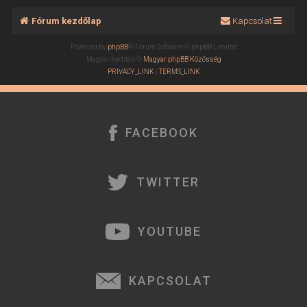
Fórum kezdőlap
Kapcsolat
Powered by
phpBB
® Forum Software © phpBB Limited
Magyar fordítás ©
Magyar phpBB Közösség
PRIVACY_LINK
|
TERMS_LINK
FACEBOOK
TWITTER
YOUTUBE
KAPCSOLAT