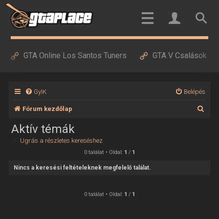
GTA Online Los Santos Tuners
GTA V Csalások
GyIK
Belépés
K
Fórum kezdőlap
e
Aktív témák
r
Ugrás a részletes kereséshez
e
0 találat • Oldal:
1
/
1
s
Nincs a keresési feltételeknek megfelelő találat.
é
s
0 találat • Oldal:
1
/
1