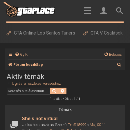
GTA Online Los Santos Tuners
GTA V Csalások
GyIK
Belépés
K
Fórum kezdőlap
e
Aktív témák
r
Ugrás a részletes kereséshez
e
Keresés
Részletes keresés
s
1 találat • Oldal:
1
/
1
é
Témák
s
She's not virtual
Utolsó hozzászólás Szerző:
TmS18999
«
Ma, 00:11