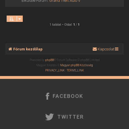
Elküldve Fórum:
Grand Theft Auto V
1 találat • Oldal:
1
/
1
Fórum kezdőlap
Kapcsolat
Powered by
phpBB
® Forum Software © phpBB Limited
Magyar fordítás ©
Magyar phpBB Közösség
PRIVACY_LINK
|
TERMS_LINK
FACEBOOK
TWITTER