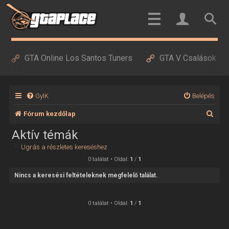
GTA Online Los Santos Tuners
GTA V Csalások
GyIK
Belépés
K
Fórum kezdőlap
e
Aktív témák
r
Ugrás a részletes kereséshez
e
0 találat • Oldal:
1
/
1
s
Nincs a keresési feltételeknek megfelelő találat.
é
s
0 találat • Oldal:
1
/
1