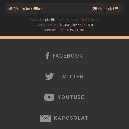
Fórum kezdőlap
Kapcsolat
Powered by
phpBB
® Forum Software © phpBB Limited
Magyar fordítás ©
Magyar phpBB Közösség
PRIVACY_LINK
|
TERMS_LINK
FACEBOOK
TWITTER
YOUTUBE
KAPCSOLAT