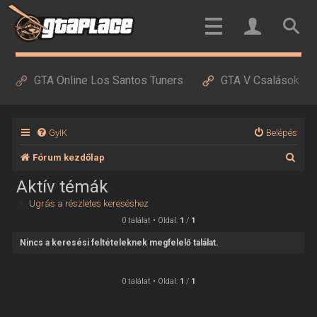
GTA Online Los Santos Tuners
GTA V Csalások
GyIK
Belépés
K
Fórum kezdőlap
e
Aktív témák
r
Ugrás a részletes kereséshez
e
0 találat • Oldal:
1
/
1
s
Nincs a keresési feltételeknek megfelelő találat.
é
s
0 találat • Oldal:
1
/
1