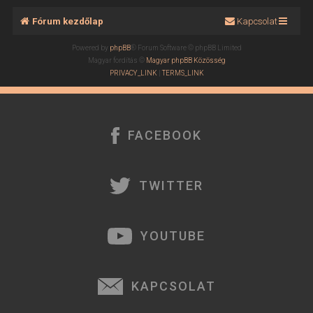
Fórum kezdőlap
Kapcsolat
Powered by
phpBB
® Forum Software © phpBB Limited
Magyar fordítás ©
Magyar phpBB Közösség
PRIVACY_LINK
|
TERMS_LINK
FACEBOOK
TWITTER
YOUTUBE
KAPCSOLAT