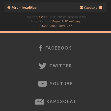
Fórum kezdőlap
Kapcsolat
Powered by
phpBB
® Forum Software © phpBB Limited
Magyar fordítás ©
Magyar phpBB Közösség
PRIVACY_LINK
|
TERMS_LINK
FACEBOOK
TWITTER
YOUTUBE
KAPCSOLAT