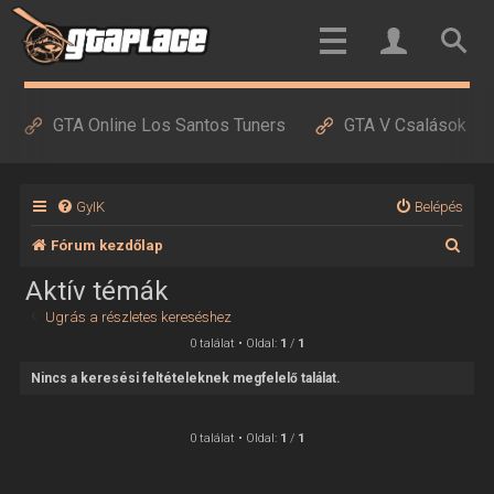
GTA Online Los Santos Tuners
GTA V Csalások
GyIK
Belépés
K
Fórum kezdőlap
e
Aktív témák
r
Ugrás a részletes kereséshez
e
0 találat • Oldal:
1
/
1
s
Nincs a keresési feltételeknek megfelelő találat.
é
s
0 találat • Oldal:
1
/
1