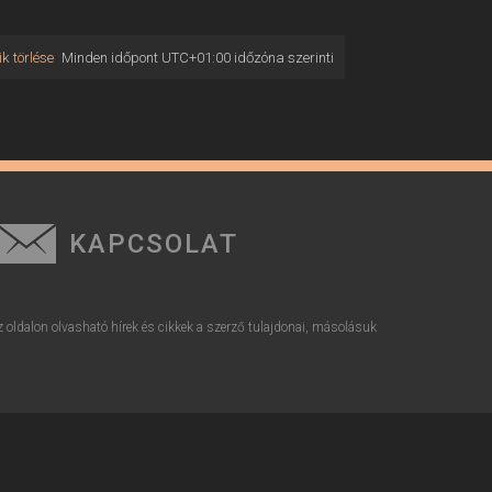
k törlése
Minden időpont
UTC+01:00
időzóna szerinti
KAPCSOLAT
z oldalon olvasható hírek és cikkek a szerző tulajdonai, másolásuk