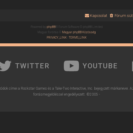
Kapcsolat
Fórum süti
Powered by
phpBB
® Forum Software © phpBB Limited
Magyar fordítás ©
Magyar phpBB Közösség
PRIVACY_LINK
|
TERMS_LINK
TWITTER
YOUTUBE
ódok címei a Rockstar Games és a Take-Two Interactive, Inc. bejegyzett márkanevei. A
forrásmegjelöléssel engedélyezett. ©2005 -