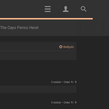
The Cayo Perico Heist
Belépés
0 találat • Oldal:
1
/
1
0 találat • Oldal:
1
/
1