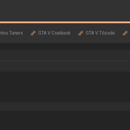
ntos Tuners
GTA V Csalások
GTA V Tőzsde