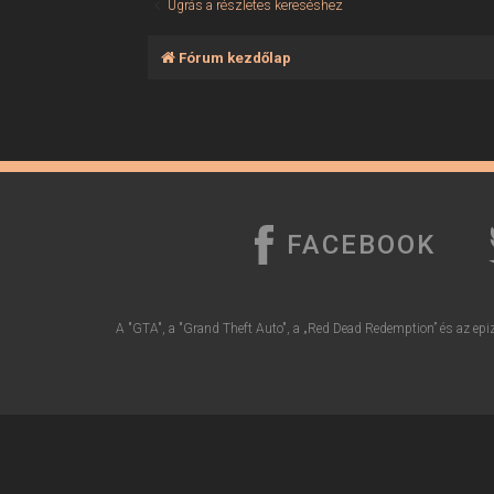
Ugrás a részletes kereséshez
Fórum kezdőlap
FACEBOOK
A "GTA", a "Grand Theft Auto", a „Red Dead Redemption” és az epiz