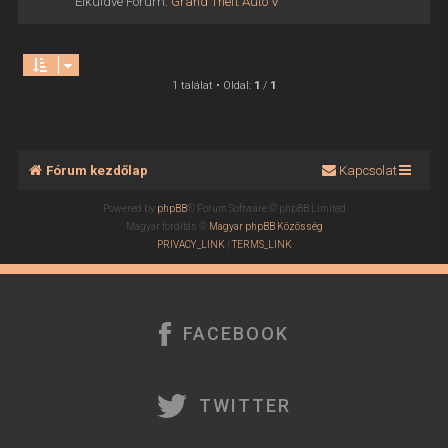
Elküldve Fórum:
Grand Theft Auto V
1 találat • Oldal:
1
/
1
Fórum kezdőlap
Kapcsolat
Powered by
phpBB
® Forum Software © phpBB Limited
Magyar fordítás ©
Magyar phpBB Közösség
PRIVACY_LINK
|
TERMS_LINK
FACEBOOK
TWITTER