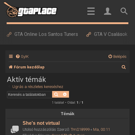
GTA Online Los Santos Tuners
GTA V Csalások
GyIK
Belépés
K
Fórum kezdőlap
e
Aktív témák
r
Ugrás a részletes kereséshez
e
Keresés
Részletes keresés
s
1 találat • Oldal:
1
/
1
é
Témák
s
She's not virtual
Utolsó hozzászólás Szerző:
TmS18999
«
Ma, 00:11