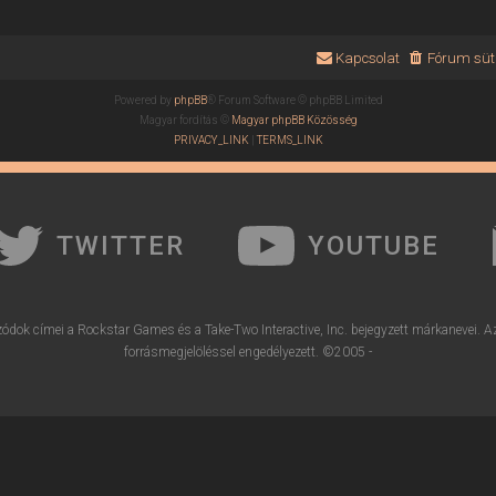
Kapcsolat
Fórum süti
Powered by
phpBB
® Forum Software © phpBB Limited
Magyar fordítás ©
Magyar phpBB Közösség
PRIVACY_LINK
|
TERMS_LINK
TWITTER
YOUTUBE
ódok címei a Rockstar Games és a Take-Two Interactive, Inc. bejegyzett márkanevei. A
forrásmegjelöléssel engedélyezett. ©2005 -