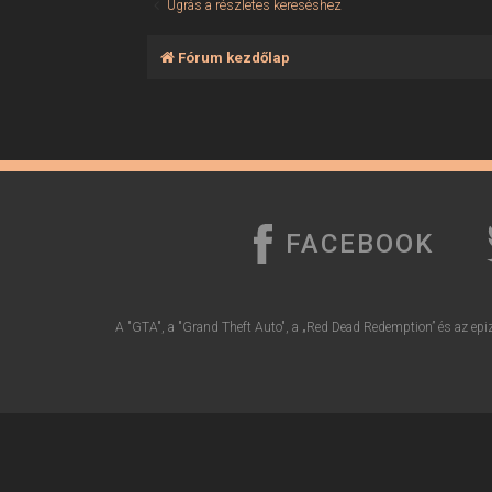
Ugrás a részletes kereséshez
Fórum kezdőlap
FACEBOOK
A "GTA", a "Grand Theft Auto", a „Red Dead Redemption” és az epiz