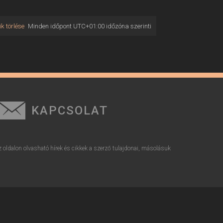
k törlése
Minden időpont
UTC+01:00
időzóna szerinti
KAPCSOLAT
z oldalon olvasható hírek és cikkek a szerző tulajdonai, másolásuk