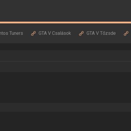
ntos Tuners
GTA V Csalások
GTA V Tőzsde