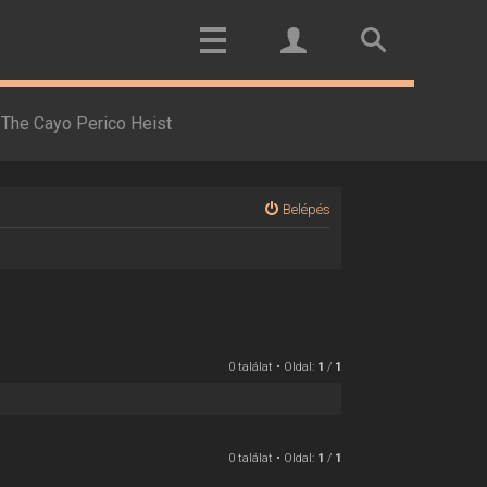
The Cayo Perico Heist
Belépés
0 találat • Oldal:
1
/
1
0 találat • Oldal:
1
/
1