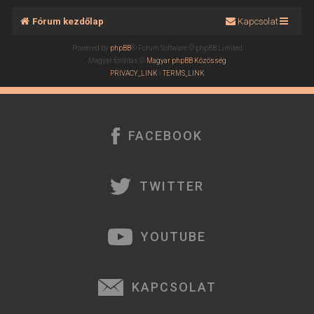
Fórum kezdőlap
Kapcsolat
Powered by
phpBB
® Forum Software © phpBB Limited
Magyar fordítás ©
Magyar phpBB Közösség
PRIVACY_LINK
|
TERMS_LINK
FACEBOOK
TWITTER
YOUTUBE
KAPCSOLAT