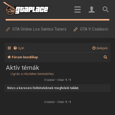
GTA Online Los Santos Tuners
GTA V Csalások
GyIK
Belépés
K
Fórum kezdőlap
e
Aktív témák
r
Ugrás a részletes kereséshez
e
0 találat • Oldal:
1
/
1
s
Nincs a keresési feltételeknek megfelelő találat.
é
s
0 találat • Oldal:
1
/
1