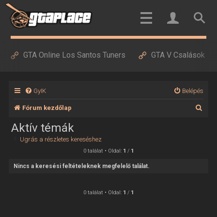
GTA Online Los Santos Tuners
GTA V Csalások
GyIK
Belépés
K
Fórum kezdőlap
e
Aktív témák
r
Ugrás a részletes kereséshez
e
0 találat • Oldal:
1
/
1
s
Nincs a keresési feltételeknek megfelelő találat.
é
s
0 találat • Oldal:
1
/
1