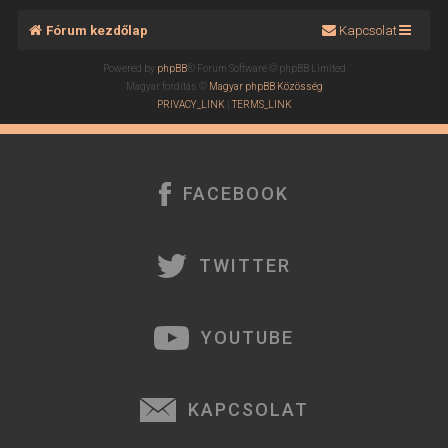
Fórum kezdőlap
Kapcsolat
Powered by
phpBB
® Forum Software © phpBB Limited
Magyar fordítás ©
Magyar phpBB Közösség
PRIVACY_LINK
|
TERMS_LINK
FACEBOOK
TWITTER
YOUTUBE
KAPCSOLAT