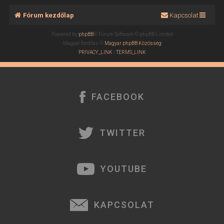
Fórum kezdőlap
Kapcsolat
Powered by
phpBB
® Forum Software © phpBB Limited
Magyar fordítás ©
Magyar phpBB Közösség
PRIVACY_LINK
|
TERMS_LINK
FACEBOOK
TWITTER
YOUTUBE
KAPCSOLAT