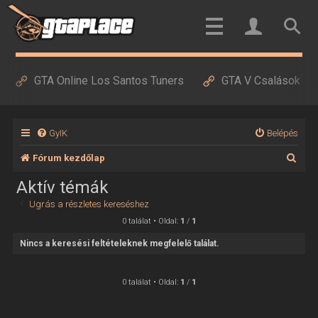
GTA Online Los Santos Tuners
GTA V Csalások
GyIK
Belépés
K
Fórum kezdőlap
e
Aktív témák
r
Ugrás a részletes kereséshez
e
0 találat • Oldal:
1
/
1
s
Nincs a keresési feltételeknek megfelelő találat.
é
s
0 találat • Oldal:
1
/
1