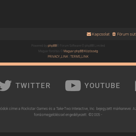
Kapcsolat
Fórum süti
Powered by
phpBB
® Forum Software © phpBB Limited
Magyar fordítás ©
Magyar phpBB Közösség
PRIVACY_LINK
|
TERMS_LINK
TWITTER
YOUTUBE
ódok címei a Rockstar Games és a Take-Two Interactive, Inc. bejegyzett márkanevei. A
forrásmegjelöléssel engedélyezett. ©2005 -