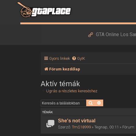
GTA Online Los Sa
Gyors linkek
GyIK
Fórum kezdőlap
Aktív témák
Ugrás a részletes kereséshez
Keresés
Részletes keresés
TÉMÁK
She's not virtual
Szerző:
TmS18999
» Tegnap, 00:11 » Fórum