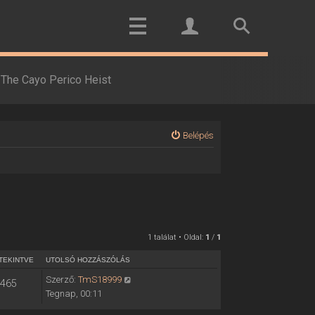
The Cayo Perico Heist
Belépés
1 találat • Oldal:
1
/
1
TEKINTVE
UTOLSÓ HOZZÁSZÓLÁS
Szerző:
TmS18999
465
Tegnap, 00:11