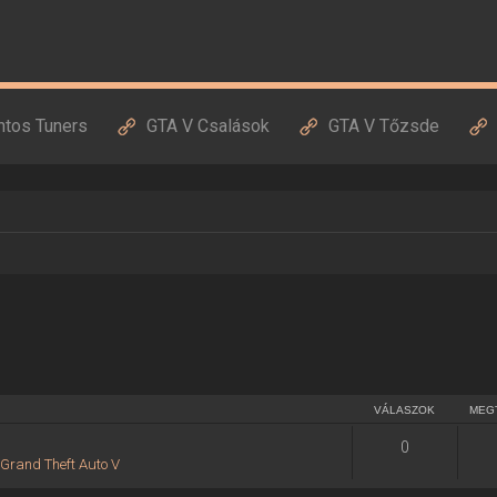
ntos Tuners
GTA V Csalások
GTA V Tőzsde
VÁLASZOK
MEG
0
:
Grand Theft Auto V