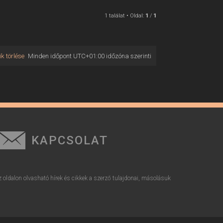
1 találat • Oldal:
1
/
1
k törlése
Minden időpont
UTC+01:00
időzóna szerinti
KAPCSOLAT
z oldalon olvasható hírek és cikkek a szerző tulajdonai, másolásuk