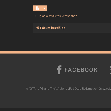
Ugrás a részletes kereséshez
Fórum kezdőlap
FACEBOOK
A "GTA", a "Grand Theft Auto", a „Red Dead Redemption” és az epiz