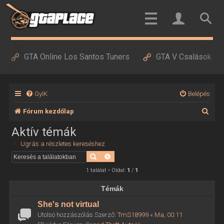
GTA Online Los Santos Tuners
GTA V Csalások
GyIK
Belépés
K
Fórum kezdőlap
e
Aktív témák
r
Ugrás a részletes kereséshez
e
Keresés
Részletes keresés
s
1 találat • Oldal:
1
/
1
é
Témák
s
She's not virtual
Utolsó hozzászólás Szerző:
TmS18999
«
Ma, 00:11