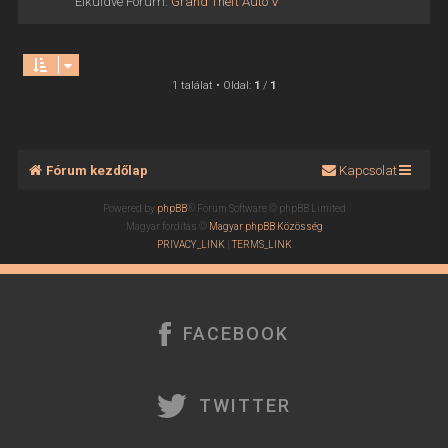
Elküldve Fórum:
Grand Theft Auto V
1 találat • Oldal:
1
/
1
Fórum kezdőlap
Kapcsolat
Powered by
phpBB
® Forum Software © phpBB Limited
Magyar fordítás ©
Magyar phpBB Közösség
PRIVACY_LINK
|
TERMS_LINK
FACEBOOK
TWITTER