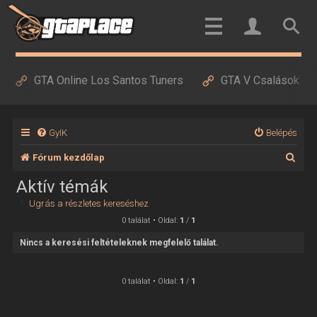
GTA Online Los Santos Tuners
GTA V Csalások
GyIK
Belépés
K
Fórum kezdőlap
e
Aktív témák
r
Ugrás a részletes kereséshez
e
0 találat • Oldal:
1
/
1
s
Nincs a keresési feltételeknek megfelelő találat.
é
s
0 találat • Oldal:
1
/
1