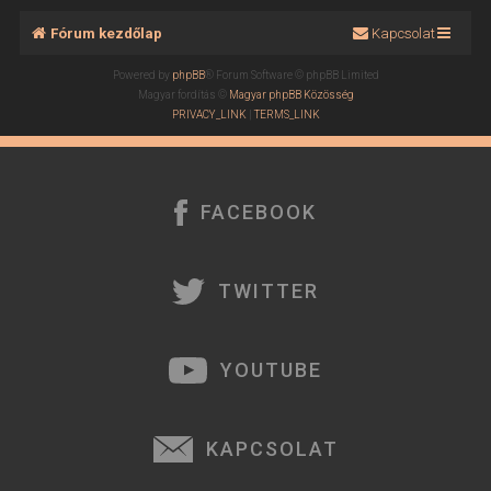
Fórum kezdőlap
Kapcsolat
Powered by
phpBB
® Forum Software © phpBB Limited
Magyar fordítás ©
Magyar phpBB Közösség
PRIVACY_LINK
|
TERMS_LINK
FACEBOOK
TWITTER
YOUTUBE
KAPCSOLAT