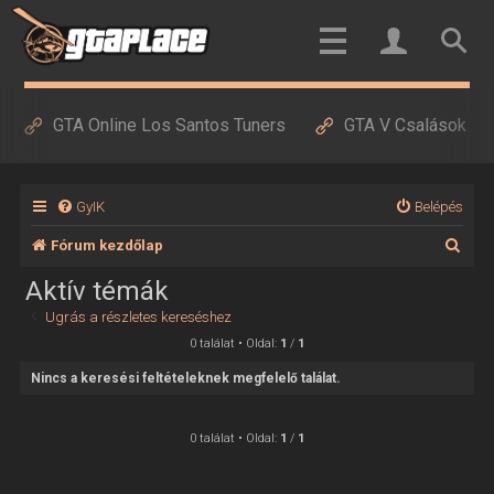
GTA Online Los Santos Tuners
GTA V Csalások
GyIK
Belépés
K
Fórum kezdőlap
e
Aktív témák
r
Ugrás a részletes kereséshez
e
0 találat • Oldal:
1
/
1
s
Nincs a keresési feltételeknek megfelelő találat.
é
s
0 találat • Oldal:
1
/
1