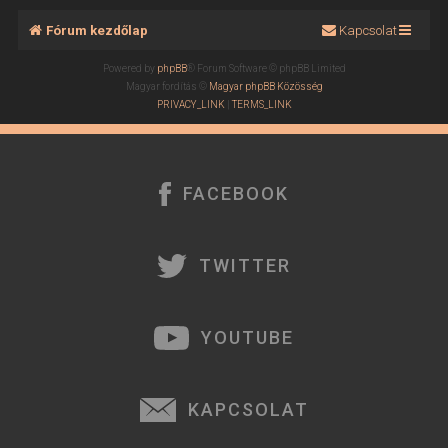
Fórum kezdőlap
Kapcsolat
Powered by
phpBB
® Forum Software © phpBB Limited
Magyar fordítás ©
Magyar phpBB Közösség
PRIVACY_LINK
|
TERMS_LINK
FACEBOOK
TWITTER
YOUTUBE
KAPCSOLAT