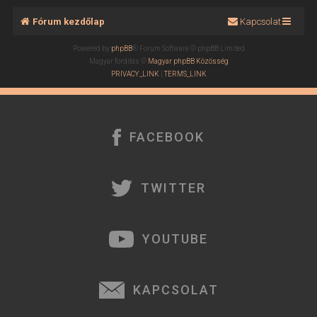
Fórum kezdőlap
Kapcsolat
Powered by
phpBB
® Forum Software © phpBB Limited
Magyar fordítás ©
Magyar phpBB Közösség
PRIVACY_LINK
|
TERMS_LINK
FACEBOOK
TWITTER
YOUTUBE
KAPCSOLAT