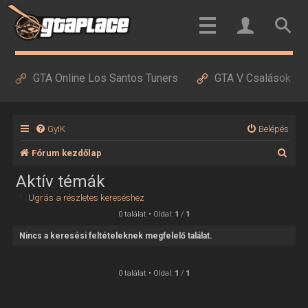
GTA Online Los Santos Tuners
GTA V Csalások
GyIK
Belépés
K
Fórum kezdőlap
e
Aktív témák
r
Ugrás a részletes kereséshez
e
0 találat • Oldal:
1
/
1
s
Nincs a keresési feltételeknek megfelelő találat.
é
s
0 találat • Oldal:
1
/
1