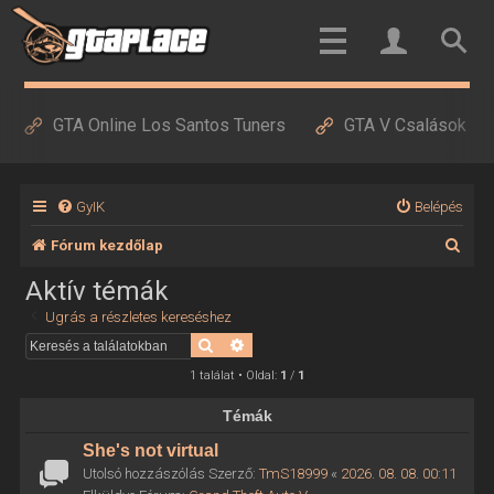
GTA Online Los Santos Tuners
GTA V Csalások
GyIK
Belépés
K
Fórum kezdőlap
e
Aktív témák
r
Ugrás a részletes kereséshez
e
Keresés
Részletes keresés
s
1 találat • Oldal:
1
/
1
é
Témák
s
She's not virtual
Utolsó hozzászólás Szerző:
TmS18999
«
2026. 08. 08. 00:11