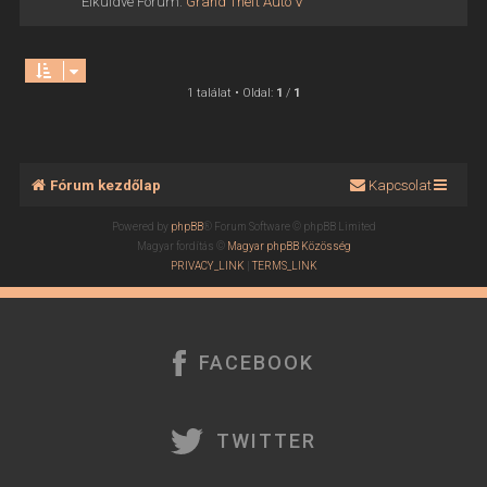
Elküldve Fórum:
Grand Theft Auto V
1 találat • Oldal:
1
/
1
Fórum kezdőlap
Kapcsolat
Powered by
phpBB
® Forum Software © phpBB Limited
Magyar fordítás ©
Magyar phpBB Közösség
PRIVACY_LINK
|
TERMS_LINK
FACEBOOK
TWITTER