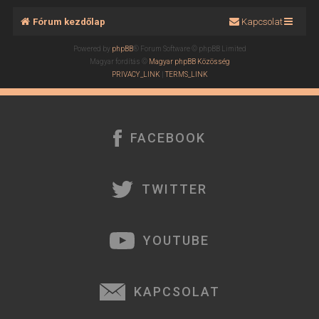
Fórum kezdőlap
Kapcsolat
Powered by
phpBB
® Forum Software © phpBB Limited
Magyar fordítás ©
Magyar phpBB Közösség
PRIVACY_LINK
|
TERMS_LINK
FACEBOOK
TWITTER
YOUTUBE
KAPCSOLAT