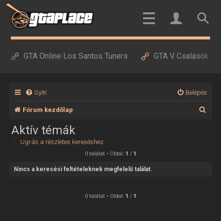
GTA Online Los Santos Tuners
GTA V Csalások
GyIK
Belépés
K
Fórum kezdőlap
e
Aktív témák
r
Ugrás a részletes kereséshez
e
0 találat • Oldal:
1
/
1
s
Nincs a keresési feltételeknek megfelelő találat.
é
s
0 találat • Oldal:
1
/
1