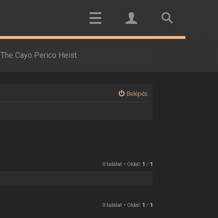
The Cayo Perico Heist
Belépés
0 találat • Oldal:
1
/
1
0 találat • Oldal:
1
/
1