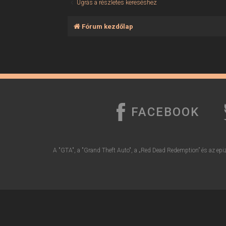
Ugrás a részletes kereséshez
Fórum kezdőlap
FACEBOOK
A "GTA", a "Grand Theft Auto", a „Red Dead Redemption” és az epiz