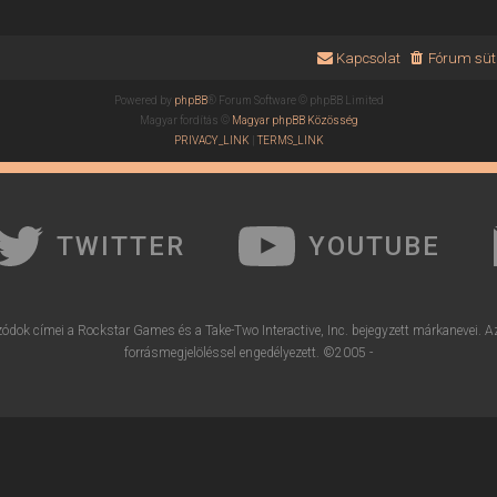
Kapcsolat
Fórum süti
Powered by
phpBB
® Forum Software © phpBB Limited
Magyar fordítás ©
Magyar phpBB Közösség
PRIVACY_LINK
|
TERMS_LINK
TWITTER
YOUTUBE
ódok címei a Rockstar Games és a Take-Two Interactive, Inc. bejegyzett márkanevei. A
forrásmegjelöléssel engedélyezett. ©2005 -