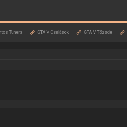
ntos Tuners
GTA V Csalások
GTA V Tőzsde