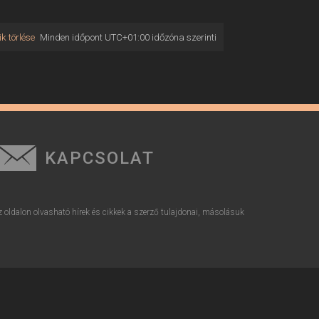
k törlése
Minden időpont
UTC+01:00
időzóna szerinti
KAPCSOLAT
z oldalon olvasható hírek és cikkek a szerző tulajdonai, másolásuk