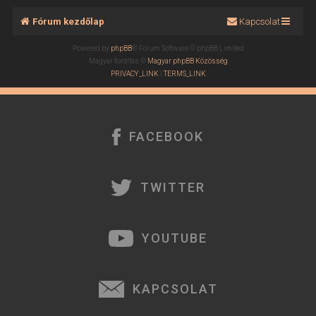
Fórum kezdőlap
Kapcsolat
Powered by
phpBB
® Forum Software © phpBB Limited
Magyar fordítás ©
Magyar phpBB Közösség
PRIVACY_LINK
|
TERMS_LINK
FACEBOOK
TWITTER
YOUTUBE
KAPCSOLAT