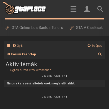
GTA Online Los Santos Tuners
GTA V Csalások
GyIK
Belépés
K
Fórum kezdőlap
e
Aktív témák
r
Ugrás a részletes kereséshez
e
0 találat • Oldal:
1
/
1
s
Nincs a keresési feltételeknek megfelelő találat.
é
s
0 találat • Oldal:
1
/
1