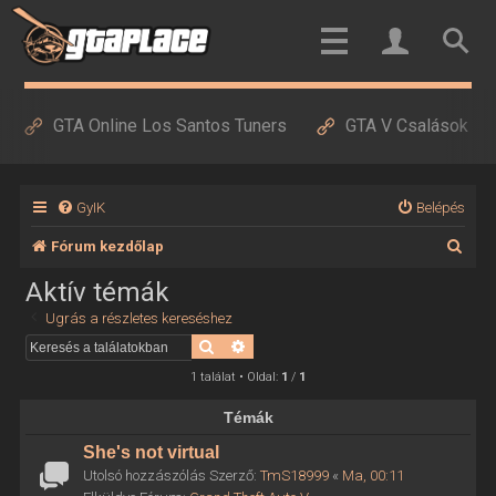
GTA Online Los Santos Tuners
GTA V Csalások
GyIK
Belépés
K
Fórum kezdőlap
e
Aktív témák
r
Ugrás a részletes kereséshez
e
Keresés
Részletes keresés
s
1 találat • Oldal:
1
/
1
é
Témák
s
She's not virtual
Utolsó hozzászólás Szerző:
TmS18999
«
Ma, 00:11