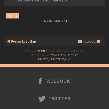
Elküldve Fórum:
Grand Theft Auto V
1 találat • Oldal:
1
/
1
Fórum kezdőlap
Kapcsolat
Powered by
phpBB
® Forum Software © phpBB Limited
Magyar fordítás ©
Magyar phpBB Közösség
PRIVACY_LINK
|
TERMS_LINK
FACEBOOK
TWITTER