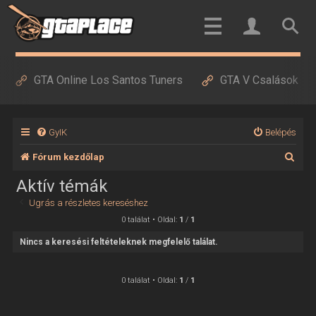
GTA Online Los Santos Tuners
GTA V Csalások
GyIK
Belépés
K
Fórum kezdőlap
e
Aktív témák
r
Ugrás a részletes kereséshez
e
0 találat • Oldal:
1
/
1
s
Nincs a keresési feltételeknek megfelelő találat.
é
s
0 találat • Oldal:
1
/
1