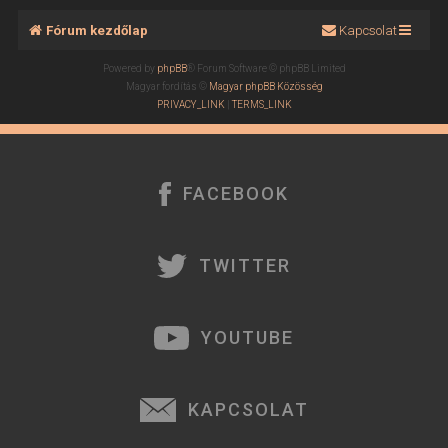
Fórum kezdőlap
Kapcsolat
Powered by
phpBB
® Forum Software © phpBB Limited
Magyar fordítás ©
Magyar phpBB Közösség
PRIVACY_LINK
|
TERMS_LINK
FACEBOOK
TWITTER
YOUTUBE
KAPCSOLAT