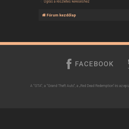
Ugrás a részletes kereséshez
Fórum kezdőlap
FACEBOOK
A "GTA", a "Grand Theft Auto", a „Red Dead Redemption” és az epiz