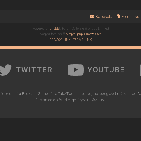
Kapcsolat
Fórum süti
Powered by
phpBB
® Forum Software © phpBB Limited
Magyar fordítás ©
Magyar phpBB Közösség
PRIVACY_LINK
|
TERMS_LINK
TWITTER
YOUTUBE
ódok címei a Rockstar Games és a Take-Two Interactive, Inc. bejegyzett márkanevei. A
forrásmegjelöléssel engedélyezett. ©2005 -