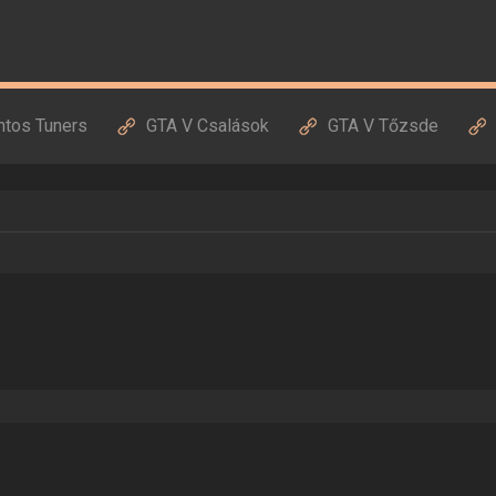
ntos Tuners
GTA V Csalások
GTA V Tőzsde