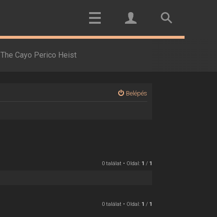
The Cayo Perico Heist
Belépés
0 találat • Oldal:
1
/
1
0 találat • Oldal:
1
/
1