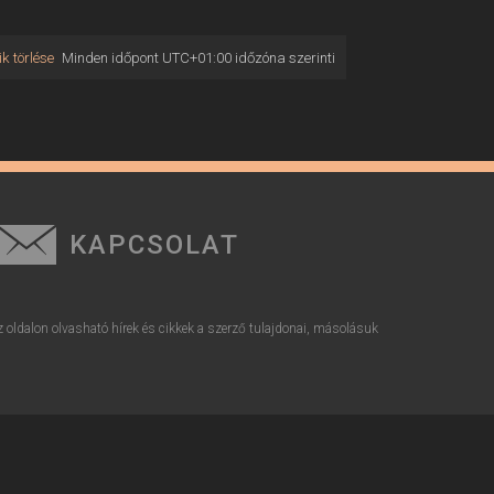
k törlése
Minden időpont
UTC+01:00
időzóna szerinti
KAPCSOLAT
z oldalon olvasható hírek és cikkek a szerző tulajdonai, másolásuk