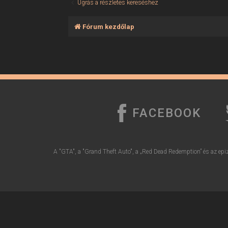
Ugrás a részletes kereséshez
Fórum kezdőlap
FACEBOOK
A "GTA", a "Grand Theft Auto", a „Red Dead Redemption” és az epiz