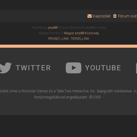
Kapcsolat
Fórum süti
Powered by
phpBB
® Forum Software © phpBB Limited
Magyar fordítás ©
Magyar phpBB Közösség
PRIVACY_LINK
|
TERMS_LINK
TWITTER
YOUTUBE
ódok címei a Rockstar Games és a Take-Two Interactive, Inc. bejegyzett márkanevei. A
forrásmegjelöléssel engedélyezett. ©2005 -