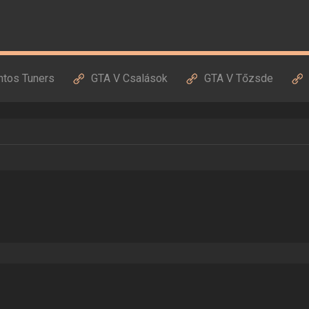
ntos Tuners
GTA V Csalások
GTA V Tőzsde