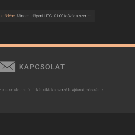
k törlése
Minden időpont
UTC+01:00
időzóna szerinti
KAPCSOLAT
z oldalon olvasható hírek és cikkek a szerző tulajdonai, másolásuk