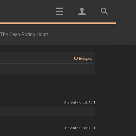
The Cayo Perico Heist
Belépés
0 találat • Oldal:
1
/
1
0 találat • Oldal:
1
/
1