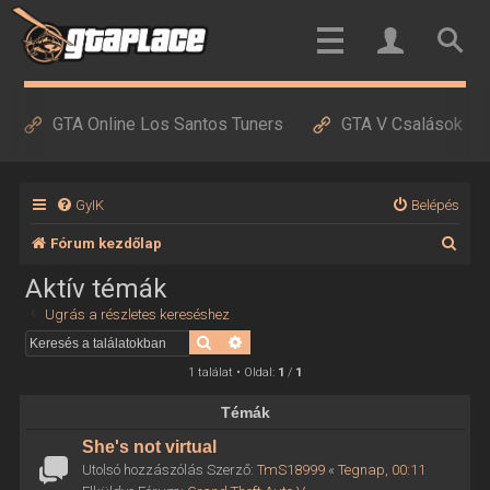
GTA Online Los Santos Tuners
GTA V Csalások
GyIK
Belépés
K
Fórum kezdőlap
e
Aktív témák
r
Ugrás a részletes kereséshez
e
Keresés
Részletes keresés
s
1 találat • Oldal:
1
/
1
é
Témák
s
She's not virtual
Utolsó hozzászólás Szerző:
TmS18999
«
Tegnap, 00:11