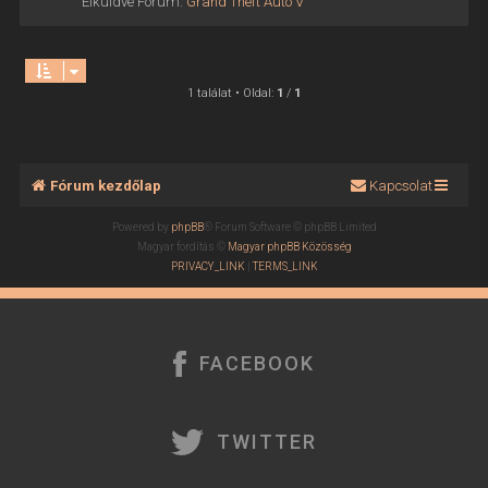
Elküldve Fórum:
Grand Theft Auto V
1 találat • Oldal:
1
/
1
Fórum kezdőlap
Kapcsolat
Powered by
phpBB
® Forum Software © phpBB Limited
Magyar fordítás ©
Magyar phpBB Közösség
PRIVACY_LINK
|
TERMS_LINK
FACEBOOK
TWITTER