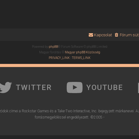
Kapcsolat
Fórum süti
Powered by
phpBB
® Forum Software © phpBB Limited
Magyar fordítás ©
Magyar phpBB Közösség
PRIVACY_LINK
|
TERMS_LINK
TWITTER
YOUTUBE
ódok címei a Rockstar Games és a Take-Two Interactive, Inc. bejegyzett márkanevei. A
forrásmegjelöléssel engedélyezett. ©2005 -