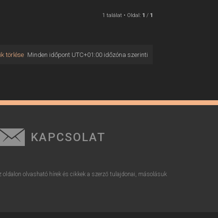
1 találat • Oldal:
1
/
1
k törlése
Minden időpont
UTC+01:00
időzóna szerinti
KAPCSOLAT
z oldalon olvasható hírek és cikkek a szerző tulajdonai, másolásuk