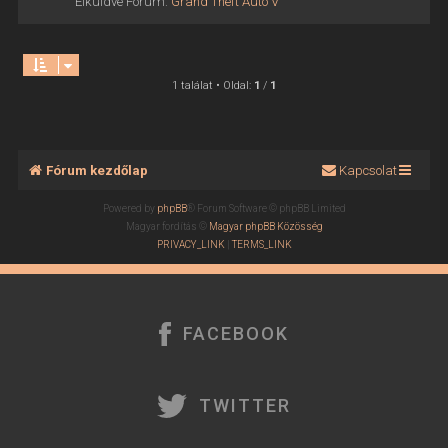
Elküldve Fórum:
Grand Theft Auto V
1 találat • Oldal:
1
/
1
Fórum kezdőlap
Kapcsolat
Powered by
phpBB
® Forum Software © phpBB Limited
Magyar fordítás ©
Magyar phpBB Közösség
PRIVACY_LINK
|
TERMS_LINK
FACEBOOK
TWITTER