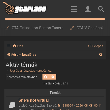
GTA Online Los Santos Tuners
GTA V Csalások
GyIK
Belépés
K
Fórum kezdőlap
e
Aktív témák
r
Ugrás a részletes kereséshez
e
Keresés
Részletes keresés
s
1 találat • Oldal:
1
/
1
é
Témák
s
She's not virtual
Utolsó hozzászólás Szerző:
TmS18999
«
2026. 08. 08. 00:11