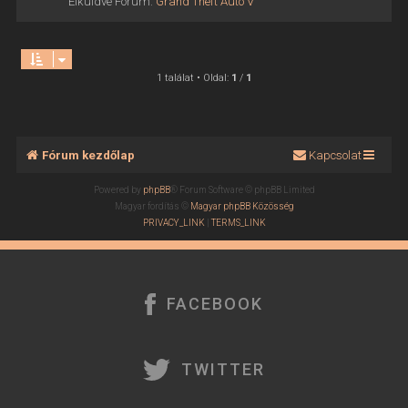
Elküldve Fórum:
Grand Theft Auto V
1 találat • Oldal:
1
/
1
Fórum kezdőlap
Kapcsolat
Powered by
phpBB
® Forum Software © phpBB Limited
Magyar fordítás ©
Magyar phpBB Közösség
PRIVACY_LINK
|
TERMS_LINK
FACEBOOK
TWITTER