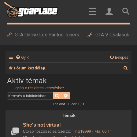
GTA Online Los Santos Tuners
GTA V Csalások
GyIK
Belépés
K
Fórum kezdőlap
e
Aktív témák
r
Ugrás a részletes kereséshez
e
Keresés
Részletes keresés
s
1 találat • Oldal:
1
/
1
é
Témák
s
She's not virtual
Utolsó hozzászólás Szerző:
TmS18999
«
Ma, 00:11