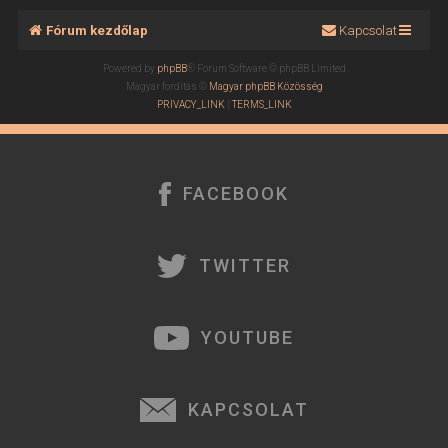
Fórum kezdőlap
Kapcsolat
Powered by
phpBB
® Forum Software © phpBB Limited
Magyar fordítás ©
Magyar phpBB Közösség
PRIVACY_LINK
|
TERMS_LINK
FACEBOOK
TWITTER
YOUTUBE
KAPCSOLAT