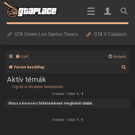
GTA Online Los Santos Tuners
GTA V Csalások
GyIK
Belépés
K
Fórum kezdőlap
e
Aktív témák
r
Ugrás a részletes kereséshez
e
0 találat • Oldal:
1
/
1
s
Nincs a keresési feltételeknek megfelelő találat.
é
s
0 találat • Oldal:
1
/
1