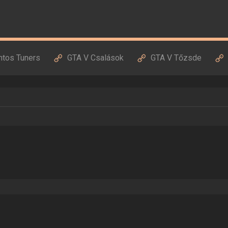
ntos Tuners
GTA V Csalások
GTA V Tőzsde