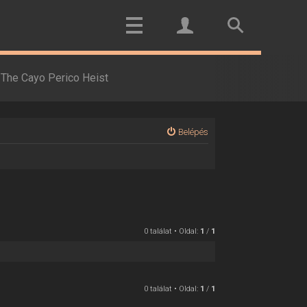
The Cayo Perico Heist
Belépés
0 találat • Oldal:
1
/
1
0 találat • Oldal:
1
/
1