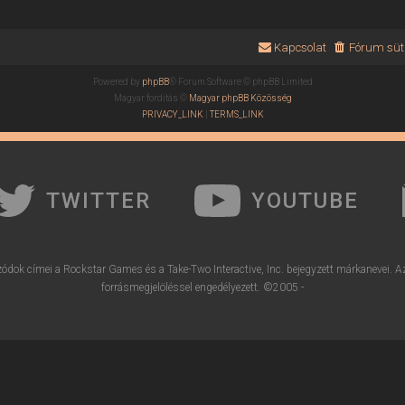
Kapcsolat
Fórum süti
Powered by
phpBB
® Forum Software © phpBB Limited
Magyar fordítás ©
Magyar phpBB Közösség
PRIVACY_LINK
|
TERMS_LINK
TWITTER
YOUTUBE
ódok címei a Rockstar Games és a Take-Two Interactive, Inc. bejegyzett márkanevei. A
forrásmegjelöléssel engedélyezett. ©2005 -