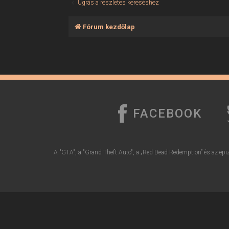
Ugrás a részletes kereséshez
Fórum kezdőlap
FACEBOOK
A "GTA", a "Grand Theft Auto", a „Red Dead Redemption” és az epiz