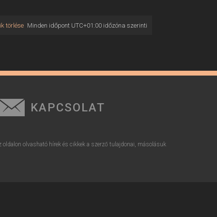
k törlése
Minden időpont
UTC+01:00
időzóna szerinti
KAPCSOLAT
z oldalon olvasható hírek és cikkek a szerző tulajdonai, másolásuk