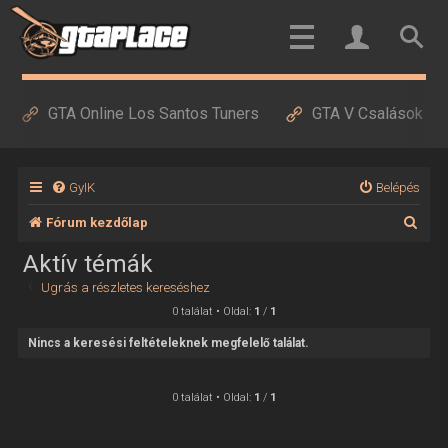
GTA Online Los Santos Tuners
GTA V Csalások
GyIK
Belépés
K
Fórum kezdőlap
e
Aktív témák
r
Ugrás a részletes kereséshez
e
0 találat • Oldal:
1
/
1
s
Nincs a keresési feltételeknek megfelelő találat.
é
s
0 találat • Oldal:
1
/
1