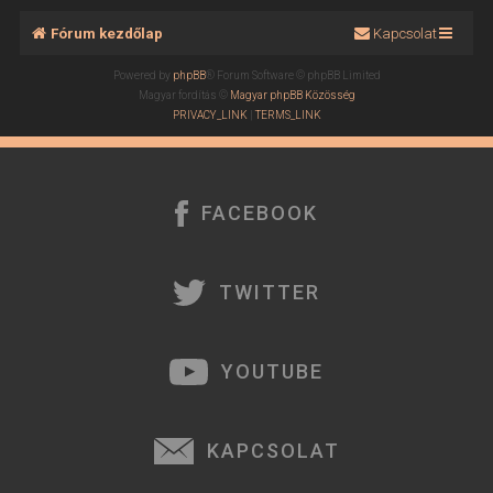
Fórum kezdőlap
Kapcsolat
Powered by
phpBB
® Forum Software © phpBB Limited
Magyar fordítás ©
Magyar phpBB Közösség
PRIVACY_LINK
|
TERMS_LINK
FACEBOOK
TWITTER
YOUTUBE
KAPCSOLAT