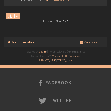
Elküldve Fórum:
Grand Theft Auto V
1 találat • Oldal:
1
/
1
Fórum kezdőlap
Kapcsolat
Powered by
phpBB
® Forum Software © phpBB Limited
Magyar fordítás ©
Magyar phpBB Közösség
PRIVACY_LINK
|
TERMS_LINK
FACEBOOK
TWITTER