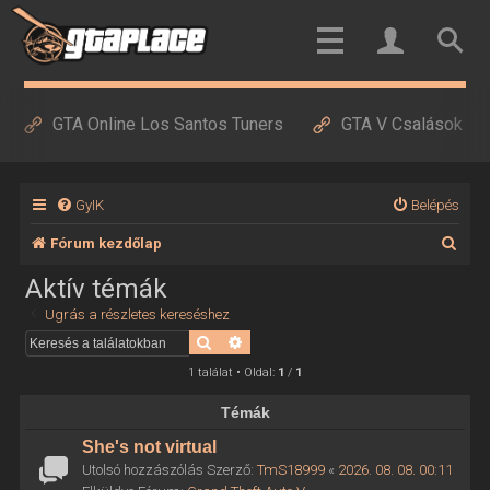
GTA Online Los Santos Tuners
GTA V Csalások
GyIK
Belépés
K
Fórum kezdőlap
e
Aktív témák
r
Ugrás a részletes kereséshez
e
Keresés
Részletes keresés
s
1 találat • Oldal:
1
/
1
é
Témák
s
She's not virtual
Utolsó hozzászólás Szerző:
TmS18999
«
2026. 08. 08. 00:11