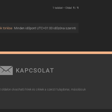
1 találat • Oldal:
1
/
1
k törlése
Minden időpont
UTC+01:00
időzóna szerinti
KAPCSOLAT
z oldalon olvasható hírek és cikkek a szerző tulajdonai, másolásuk