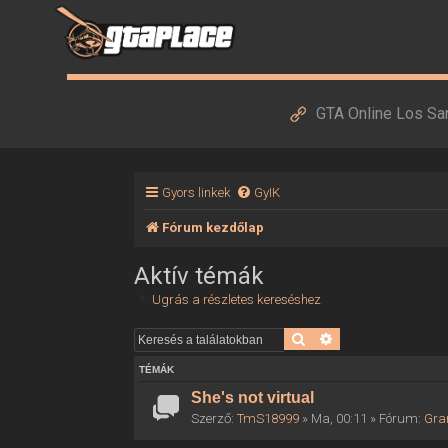
GTA Online Los Sa
Gyors linkek
GyIK
Fórum kezdőlap
Aktív témák
Ugrás a részletes kereséshez
Keresés
Részletes keresés
TÉMÁK
She's not virtual
Szerző:
TmS18999
» Ma, 00:11 » Fórum:
Gra