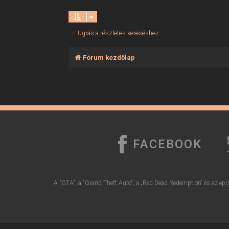
Ugrás a részletes kereséshez
Fórum kezdőlap
FACEBOOK
A "GTA", a "Grand Theft Auto", a „Red Dead Redemption” és az epiz