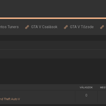
ntos Tuners
GTA V Csalások
GTA V Tőzsde
VÁLASZOK
MEG
0
nd Theft Auto V