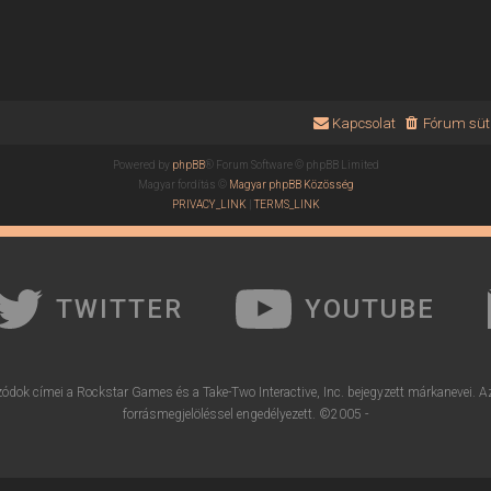
Kapcsolat
Fórum süti
Powered by
phpBB
® Forum Software © phpBB Limited
Magyar fordítás ©
Magyar phpBB Közösség
PRIVACY_LINK
|
TERMS_LINK
TWITTER
YOUTUBE
ódok címei a Rockstar Games és a Take-Two Interactive, Inc. bejegyzett márkanevei. A
forrásmegjelöléssel engedélyezett. ©2005 -