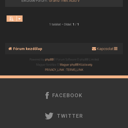
Elküldve Fórum:
Grand Theft Auto V
1 találat • Oldal:
1
/
1
Fórum kezdőlap
Kapcsolat
Powered by
phpBB
® Forum Software © phpBB Limited
Magyar fordítás ©
Magyar phpBB Közösség
PRIVACY_LINK
|
TERMS_LINK
FACEBOOK
TWITTER