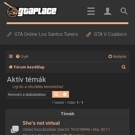
GTA Online Los Santos Tuners
GTA V Csalások
GyIK
Belépés
K
Fórum kezdőlap
e
Aktív témák
r
Ugrás a részletes kereséshez
e
Keresés
Részletes keresés
s
1 találat • Oldal:
1
/
1
é
Témák
s
She's not virtual
Utolsó hozzászólás Szerző:
TmS18999
«
Ma, 00:11