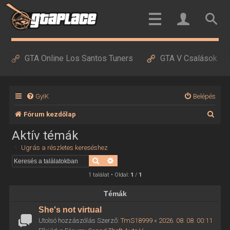
GTA Online Los Santos Tuners
GTA V Csalások
GyIK
Belépés
K
Fórum kezdőlap
e
Aktív témák
r
Ugrás a részletes kereséshez
e
Keresés
Részletes keresés
s
1 találat • Oldal:
1
/
1
é
Témák
s
She's not virtual
Utolsó hozzászólás Szerző:
TmS18999
«
2026. 08. 08. 00:11