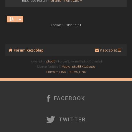
Elküldve Fórum:
Grand Theft Auto V
1 találat • Oldal:
1
/
1
Fórum kezdőlap
Kapcsolat
Powered by
phpBB
® Forum Software © phpBB Limited
Magyar fordítás ©
Magyar phpBB Közösség
PRIVACY_LINK
|
TERMS_LINK
FACEBOOK
TWITTER