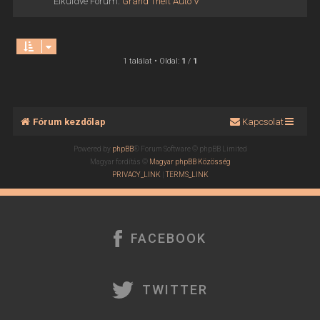
Elküldve Fórum:
Grand Theft Auto V
1 találat • Oldal:
1
/
1
Fórum kezdőlap
Kapcsolat
Powered by
phpBB
® Forum Software © phpBB Limited
Magyar fordítás ©
Magyar phpBB Közösség
PRIVACY_LINK
|
TERMS_LINK
FACEBOOK
TWITTER