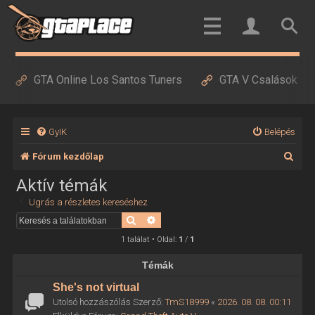
GTA Online Los Santos Tuners
GTA V Csalások
GyIK
Belépés
K
Fórum kezdőlap
e
Aktív témák
r
Ugrás a részletes kereséshez
e
Keresés
Részletes keresés
s
1 találat • Oldal:
1
/
1
é
Témák
s
She's not virtual
Utolsó hozzászólás Szerző:
TmS18999
«
2026. 08. 08. 00:11