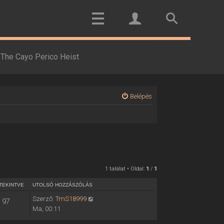
The Cayo Perico Heist
Belépés
1 találat • Oldal:
1
/
1
TEKINTVE
UTOLSÓ HOZZÁSZÓLÁS
Szerző:
TmS18999
97
Ma, 00:11