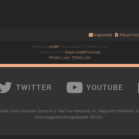
Kapcsolat
Fórum süti
Powered by
phpBB
® Forum Software © phpBB Limited
Magyar fordítás ©
Magyar phpBB Közösség
PRIVACY_LINK
|
TERMS_LINK
TWITTER
YOUTUBE
ódok címei a Rockstar Games és a Take-Two Interactive, Inc. bejegyzett márkanevei. A
forrásmegjelöléssel engedélyezett. ©2005 -