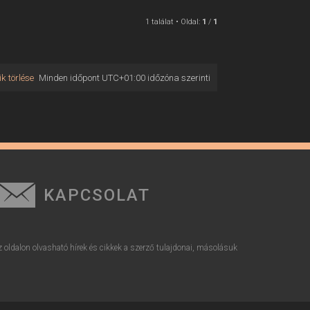
1 találat • Oldal:
1
/
1
k törlése
Minden időpont
UTC+01:00
időzóna szerinti
KAPCSOLAT
z oldalon olvasható hírek és cikkek a szerző tulajdonai, másolásuk