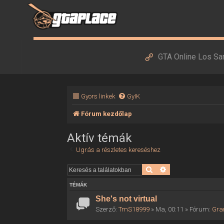
GTA Online Los Sa
Gyors linkek
GyIK
Fórum kezdőlap
Aktív témák
Ugrás a részletes kereséshez
Keresés
Részletes keresés
TÉMÁK
She's not virtual
Szerző:
TmS18999
» Ma, 00:11 » Fórum:
Gra