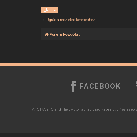
Ugrás a részletes kereséshez
Fórum kezdőlap
FACEBOOK
A "GTA", a "Grand Theft Auto", a „Red Dead Redemption” és az epiz