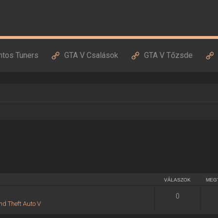
ntos Tuners
GTA V Csalások
GTA V Tőzsde
VÁLASZOK
MEG
0
nd Theft Auto V