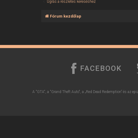
Ugrás a részletes kereséshez
Fórum kezdőlap
FACEBOOK
A "GTA", a "Grand Theft Auto", a „Red Dead Redemption” és az epiz