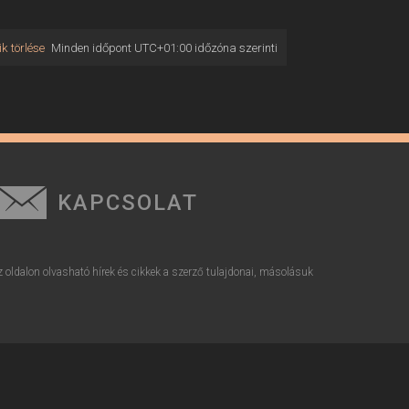
k törlése
Minden időpont
UTC+01:00
időzóna szerinti
KAPCSOLAT
z oldalon olvasható hírek és cikkek a szerző tulajdonai, másolásuk