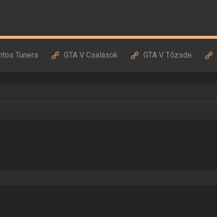
ntos Tuners
GTA V Csalások
GTA V Tőzsde