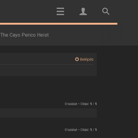
The Cayo Perico Heist
Belépés
0 találat • Oldal:
1
/
1
0 találat • Oldal:
1
/
1