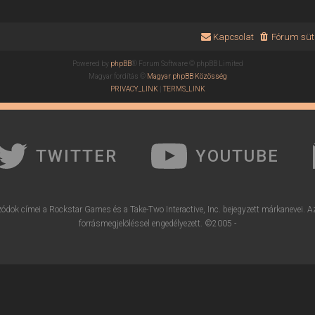
Kapcsolat
Fórum süti
Powered by
phpBB
® Forum Software © phpBB Limited
Magyar fordítás ©
Magyar phpBB Közösség
PRIVACY_LINK
|
TERMS_LINK
TWITTER
YOUTUBE
ódok címei a Rockstar Games és a Take-Two Interactive, Inc. bejegyzett márkanevei. A
forrásmegjelöléssel engedélyezett. ©2005 -