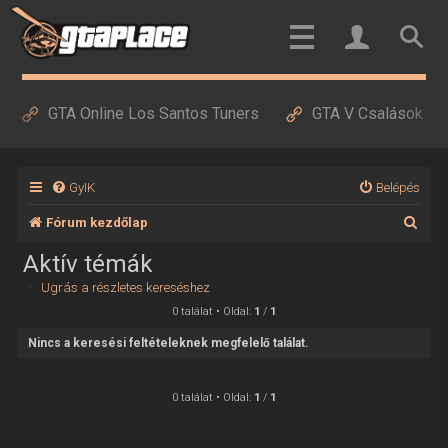
GTA Online Los Santos Tuners
GTA V Csalások
GyIK
Belépés
K
Fórum kezdőlap
e
Aktív témák
r
Ugrás a részletes kereséshez
e
0 találat • Oldal:
1
/
1
s
Nincs a keresési feltételeknek megfelelő találat.
é
s
0 találat • Oldal:
1
/
1