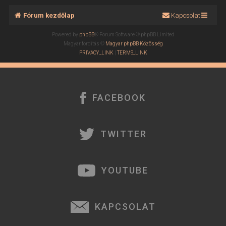
Fórum kezdőlap
Kapcsolat
Powered by
phpBB
® Forum Software © phpBB Limited
Magyar fordítás ©
Magyar phpBB Közösség
PRIVACY_LINK
|
TERMS_LINK
FACEBOOK
TWITTER
YOUTUBE
KAPCSOLAT