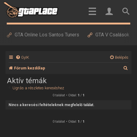
GTA Online Los Santos Tuners
GTA V Csalások
GyIK
Belépés
K
Fórum kezdőlap
e
Aktív témák
r
Ugrás a részletes kereséshez
e
0 találat • Oldal:
1
/
1
s
Nincs a keresési feltételeknek megfelelő találat.
é
s
0 találat • Oldal:
1
/
1