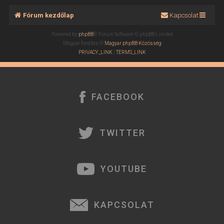
Fórum kezdőlap
Kapcsolat
Powered by
phpBB
® Forum Software © phpBB Limited
Magyar fordítás ©
Magyar phpBB Közösség
PRIVACY_LINK
|
TERMS_LINK
FACEBOOK
TWITTER
YOUTUBE
KAPCSOLAT