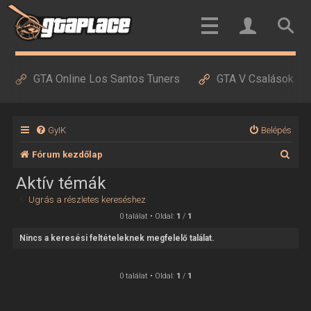
GTA Online Los Santos Tuners
GTA V Csalások
GyIK
Belépés
K
Fórum kezdőlap
e
Aktív témák
r
Ugrás a részletes kereséshez
e
0 találat • Oldal:
1
/
1
s
Nincs a keresési feltételeknek megfelelő találat.
é
s
0 találat • Oldal:
1
/
1