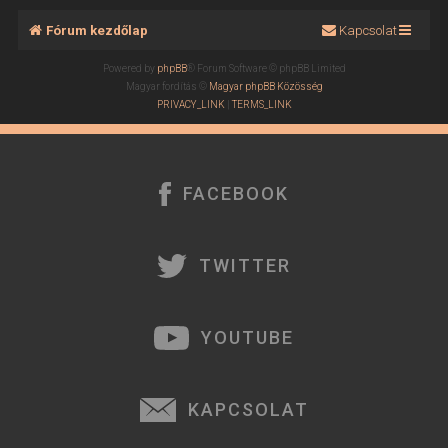
Fórum kezdőlap
Kapcsolat
Powered by
phpBB
® Forum Software © phpBB Limited
Magyar fordítás ©
Magyar phpBB Közösség
PRIVACY_LINK
|
TERMS_LINK
FACEBOOK
TWITTER
YOUTUBE
KAPCSOLAT