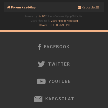
Fórum kezdőlap
Kapcsolat
Powered by
phpBB
® Forum Software © phpBB Limited
Magyar fordítás ©
Magyar phpBB Közösség
PRIVACY_LINK
|
TERMS_LINK
FACEBOOK
TWITTER
YOUTUBE
KAPCSOLAT