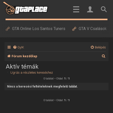
GTA Online Los Santos Tuners
GTA V Csalások
GyIK
Belépés
K
Fórum kezdőlap
e
Aktív témák
r
Ugrás a részletes kereséshez
e
0 találat • Oldal:
1
/
1
s
Nincs a keresési feltételeknek megfelelő találat.
é
s
0 találat • Oldal:
1
/
1